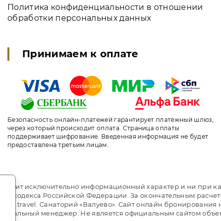
Политика конфиденциальности в отношении
обработки персональных данных
Принимаем к оплате
Безопасность онлайн-платежей гарантирует платёжный шлюз,
через который происходит оплата. Страница оплаты
поддерживает шифрование. Введенная информация не будет
предоставлена третьим лицам.
.
т носит исключительно информационный характер и ни при ка
ого кодекса Российской Федерации. За окончательным расче
ni.travel. Санаторий «Валуево». Сайт онлайн бронирования н
идуальный менеджер. Не является официальным сайтом объе