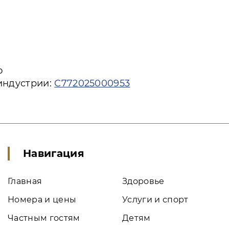
ю
индустрии:
С772025000953
Навигация
Главная
Здоровье
Номера и цены
Услуги и спорт
Частным гостям
Детям