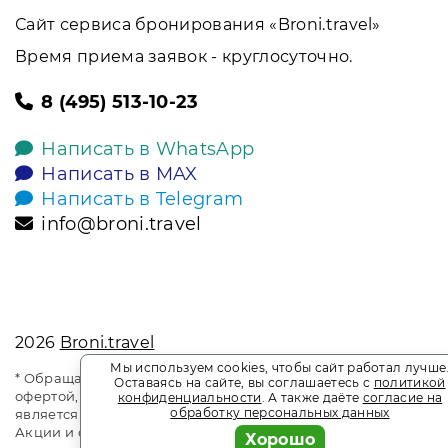
Сайт сервиса бронирования «Broni.travel»
Время приема заявок - круглосуточно.
8 (495) 513-10-23
Написать в WhatsApp
Написать в MAX
Написать в Telegram
info@broni.travel
2026
Broni.travel
Мы используем cookies, чтобы сайт работал лучше
* Обращаем ваше внимание на то, что данный интернет-сай
Оставаясь на сайте, вы соглашаетесь с
политикой
офертой, определяемой положениями Статьи 437 Гражданск
конфиденциальности
. А также даёте
согласие на
обработку персональных данных
является информационным сайтом сервиса бронирования Bro
Акции и спецпредложения. Выгодное бронирование. Индив
Хорошо