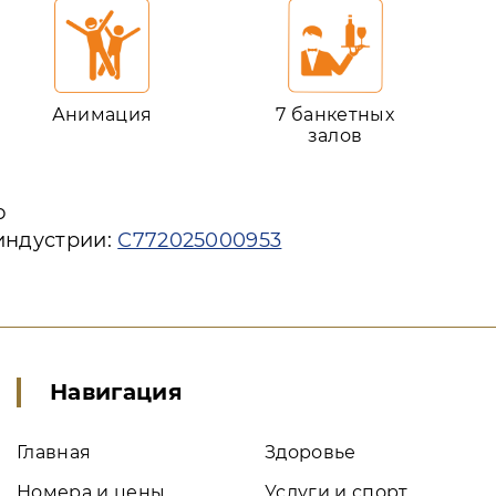
Анимация
7 банкетных
залов
ю
индустрии:
С772025000953
Навигация
Главная
Здоровье
Номера и цены
Услуги и спорт