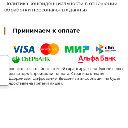
Политика конфиденциальности в отношении
обработки персональных данных
Принимаем к оплате
.
Безопасность онлайн-платежей гарантирует платёжный шлюз,
через который происходит оплата. Страница оплаты
поддерживает шифрование. Введенная информация не будет
предоставлена третьим лицам.
т носит исключительно информационный характер и ни при ка
ого кодекса Российской Федерации. За окончательным расче
ni.travel. Санаторий «Валуево». Сайт онлайн бронирования н
идуальный менеджер. Не является официальным сайтом объе