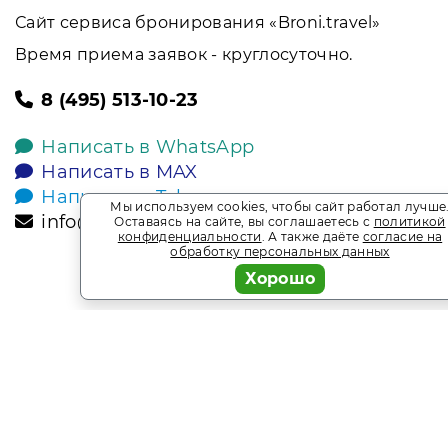
Сайт сервиса бронирования «Broni.travel»
Время приема заявок - круглосуточно.
8 (495) 513-10-23
Написать в WhatsApp
Написать в MAX
Написать в Telegram
Мы используем cookies, чтобы сайт работал лучше
info@broni.travel
Оставаясь на сайте, вы соглашаетесь с
политикой
конфиденциальности
. А также даёте
согласие на
обработку персональных данных
Хорошо
2026
Broni.travel
* Обращаем ваше внимание на то, что данный интернет-сай
офертой, определяемой положениями Статьи 437 Гражданск
является информационным сайтом сервиса бронирования Bro
Акции и спецпредложения. Выгодное бронирование. Индив