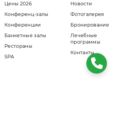
Цены 2026
Новости
Конференц-залы
Фотогалерея
Конференции
Бронирование
Банкетные залы
Лечебные
программы
Рестораны
Контакты
SPA
ких условиях результаты расчетов не являются публичной
том обращайтесь к нашим менеджерам. Данный ресурс
омеров. Актуальные цены, прайс-листы и наличие мест.
кта размещения.